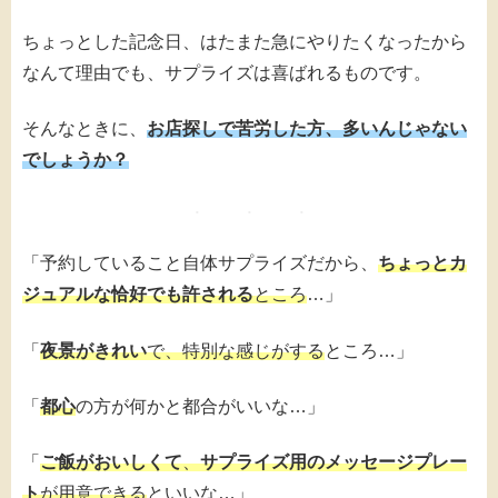
ちょっとした記念日、はたまた急にやりたくなったから
なんて理由でも、サプライズは喜ばれるものです。
そんなときに、
お店探しで苦労した方、多いんじゃない
でしょうか？
「予約していること自体サプライズだから、
ちょっとカ
ジュアルな恰好でも許される
ところ
…」
「
夜景がきれい
で、特別な感じがする
ところ…」
「
都心
の方が何かと都合がいいな…」
「
ご飯がおいしくて
、
サプライズ用のメッセージプレー
ト
が用意できる
といいな…」