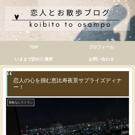
TOP
プロフィール
いままで訪れた場所
お問い合わせ
恋人の心を掴む恵比寿夜景サプライズディナ
ー！
素敵なレストラン