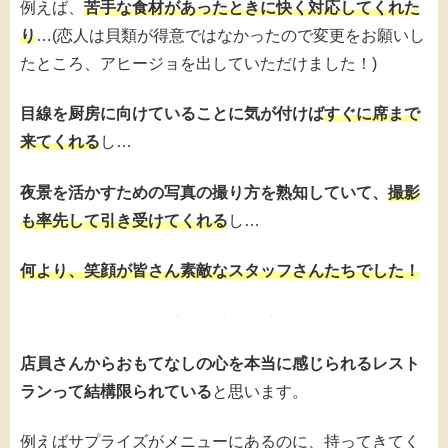
例えば、
苦手な食材があったときに快く対応してくれた
り
…(恋人は貝類が得意ではなかったので変更をお願いし
たところ、アヒージョを出していただけました！)
目線を厨房に向けていることに気が付けば
すぐに席まで
来てくれる
し…
夜景を活かすための写真の撮り方を熟知していて、
撮影
も率先して引き受けてくれる
し…
何より、笑顔が皆さん素敵なスタッフさんたちでした！
店員さんからおもてなしの心を本当に感じられるレスト
ランって結構限られている
と思います。
例えばサプライズがメニューにあるのに、持ってきてく