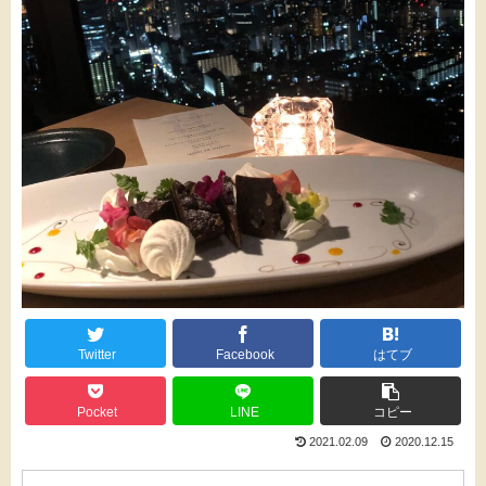
Twitter
Facebook
はてブ
Pocket
LINE
コピー
2021.02.09
2020.12.15