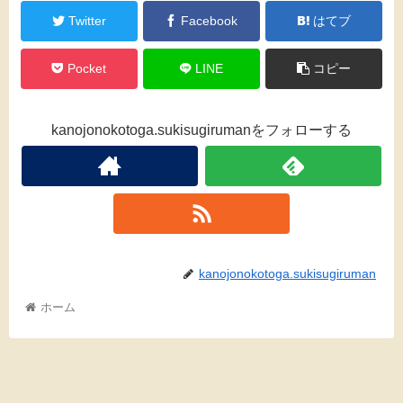
Twitter
Facebook
はてブ
Pocket
LINE
コピー
kanojonokotoga.sukisugirumanをフォローする
kanojonokotoga.sukisugiruman
ホーム